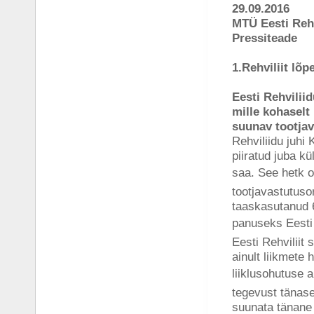
29.09.2016
MTÜ Eesti Rehv
Pressiteade
1.Rehviliit lõ
Eesti Rehvilii
mille kohaselt
suunav tootja
Rehviliidu juhi
piiratud juba k
saa. See hetk 
tootjavastutus
taaskasutanud 6
panuseks Eesti
Eesti Rehviliit
ainult liikmete
liiklusohutuse a
tegevust tänas
suunata tänane 