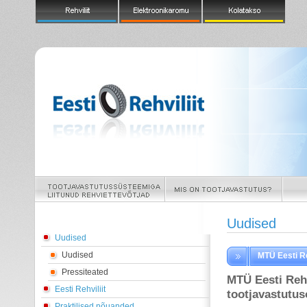
Uudised
Uudised
Uudised
MTÜ Eesti Re
Pressiteated
MTÜ Eesti Rehv
Eesti Rehviliit
tootjavastutus
Praktilised nõuanded