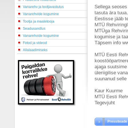
Sellega seoses
Vanarehv ja tootjavastutus
tasuta ära tuua.
Vanarehvide kogumine
Eestisse jääb t
Tootja ja maaletooja
MTÜ Rehviringlu
Seadusandlus
MTÜga Rehvirin
Vanarehvide kogumine
kogumise ja ta
Täpsem info ww
Fotod ja videod
Allalaadimiseks
MTÜ Eesti Rehvil
koostööpartnere
ajaga suutsime 
üleriigilise va
suunanud selle 
Kaur Kuurme
MTÜ Eesti Rehvi
Tegevjuht
Pressiteade