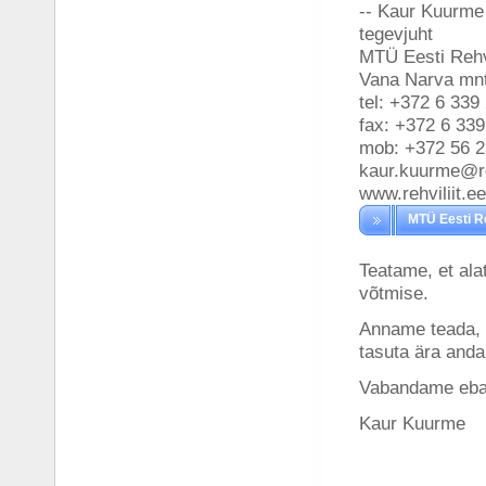
-- Kaur Kuurme
tegevjuht
MTÜ Eesti Rehvi
Vana Narva mnt
tel: +372 6 339
fax: +372 6 339
mob: +372 56 2
kaur.kuurme@reh
www.rehviliit.ee
MTÜ Eesti Re
Teatame, et ala
võtmise.
Anname teada, 
tasuta ära anda
Vabandame eba
Kaur Kuurme