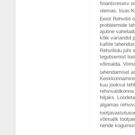
finantsreserv on
olemas, lisas 
Eesti Rehviliit
probleemide lah
ajutine vahelad
kõik variandid p
kallite lahendus
Rehviliidu juhi 
tegutsemist toot
võimalda. Viim
lahendamisel as
Keskkonnaminist
kuu jooksul teh
rehvivaldkonna
hiljaks. Loodet
algamas rehviva
tootjavastutuso
võimalik tootjat
nende kogumisv